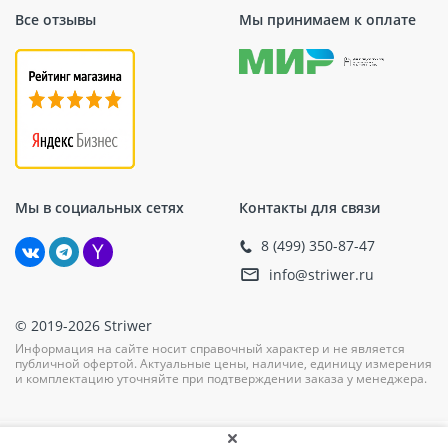
Все отзывы
Мы принимаем к оплате
Напряжение
18 В
аккумулятора
Квадрат с отверстием
Тип патрона
и фрикционным
кольцом
Количество
0-1300/0-2400 об/мин
оборотов
Мы в социальных сетях
Контакты для связи
Max размер
16 М
8 (499) 350-87-47
крепежа
info@striwer.ru
Max
крутящий
210 Нм
момент
© 2019-2026 Striwer
Информация на сайте носит справочный характер и не является
Регулировка
публичной офертой. Актуальные цены, наличие, единицу измерения
и комплектацию уточняйте при подтверждении заказа у менеджера.
частоты
Есть
вращения