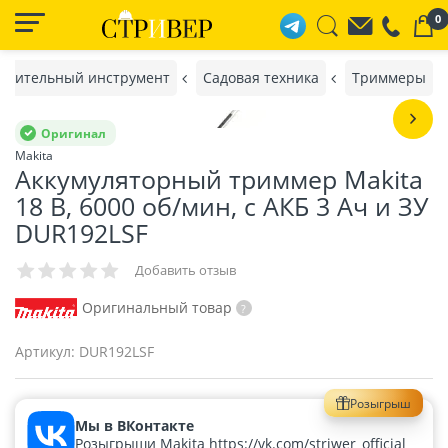
0
роительный инструмент
Садовая техника
Триммеры
Оригинал
Makita
Аккумуляторный триммер Makita
18 В, 6000 об/мин, с АКБ 3 Ач и ЗУ
DUR192LSF
Добавить отзыв
Оригинальный товар
Артикул:
DUR192LSF
Розыгрыш
Мы в ВКонтакте
Розыгрыши Makita https://vk.com/striwer_official