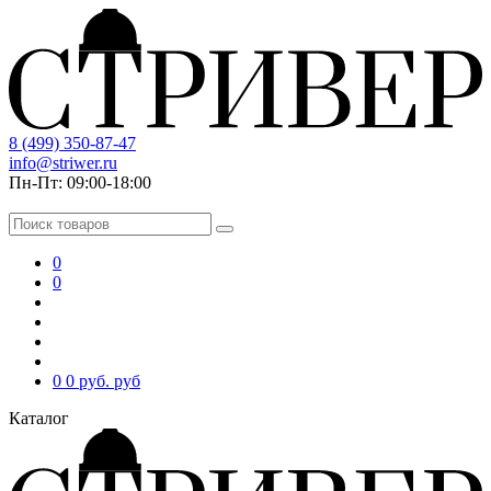
8 (499) 350-87-47
info@striwer.ru
Пн-Пт: 09:00-18:00
0
0
0
0 руб.
руб
Каталог