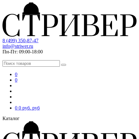
8 (499) 350-87-47
info@striwer.ru
Пн-Пт: 09:00-18:00
0
0
0
0 руб.
руб
Каталог