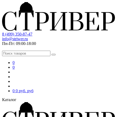
8 (499) 350-87-47
info@striwer.ru
Пн-Пт: 09:00-18:00
0
0
0
0 руб.
руб
Каталог