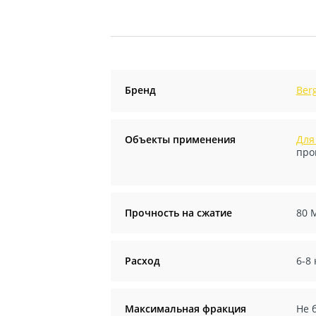
Бренд
Ber
Объекты применения
Для
про
Прочность на сжатие
80 
Расход
6-8 
Максимальная фракция
Не 