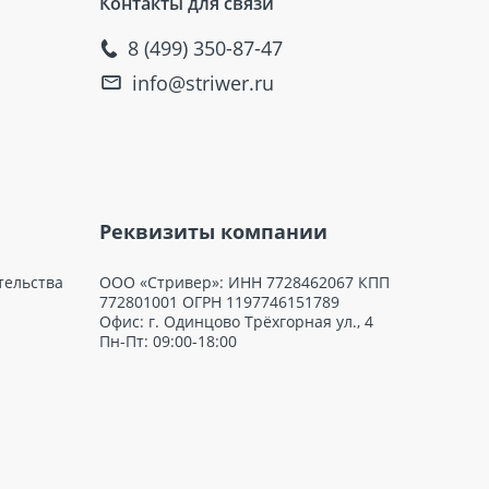
Контакты для связи
8 (499) 350-87-47
info@striwer.ru
Реквизиты компании
тельства
ООО «Стривер»: ИНН 7728462067 КПП
772801001 ОГРН 1197746151789
Офис: г. Одинцово Трёхгорная ул., 4
Пн-Пт: 09:00-18:00