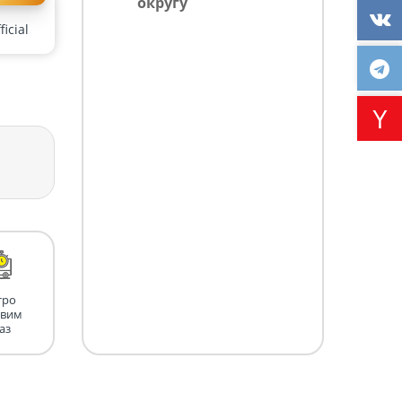
округу
icial
тро
авим
аз