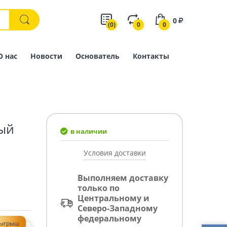
0
(0)
0
0
О нас
Новости
Основатель
Контакты
ый
в наличии
Условия доставки
Выполняем доставку
только по
Центральному и
Северо-Западному
федеральному
зыгрыш