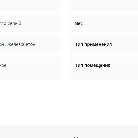
тло-серый
Вес
он
,
Железобетон
Тип применения
ное
Тип помещения