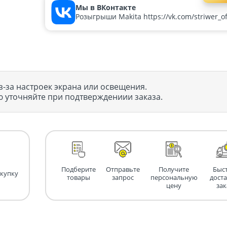
Мы в ВКонтакте
Розыгрыши Makita https://vk.com/striwer_off
з-за настроек экрана или освещения.
 уточняйте при подтверждениии заказа.
Подберите
Отправьте
Получите
Быс
окупку
товары
запрос
персональную
дост
цену
зак