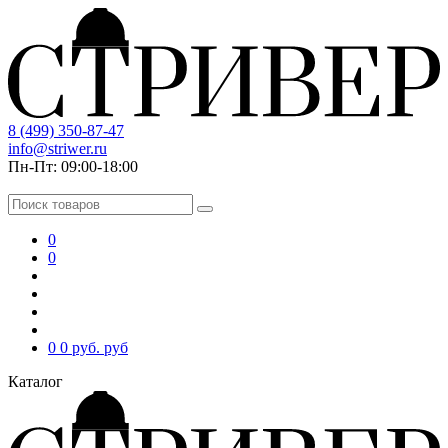
8 (499) 350-87-47
info@striwer.ru
Пн-Пт: 09:00-18:00
0
0
0
0 руб.
руб
Каталог