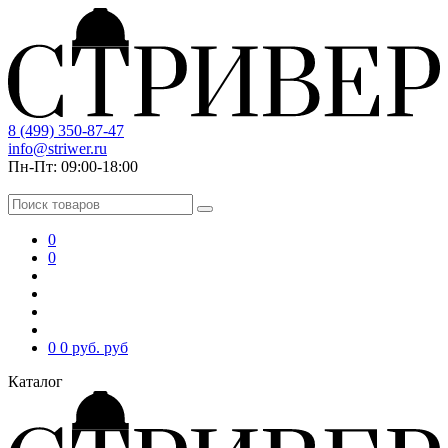
8 (499) 350-87-47
info@striwer.ru
Пн-Пт: 09:00-18:00
0
0
0
0 руб.
руб
Каталог