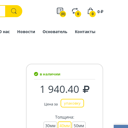
0
(0)
0
0
О нас
Новости
Основатель
Контакты
в наличии
1 940.40
упаковку
Цена за
Толщина:
30мм
40мм
50мм