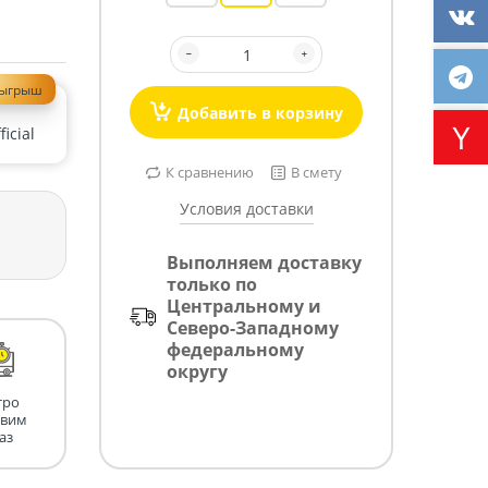
зыгрыш
Добавить в корзину
icial
К сравнению
В смету
Условия доставки
Выполняем доставку
только по
Центральному и
Северо-Западному
федеральному
округу
тро
авим
аз