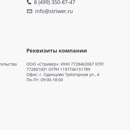
8 (499) 350-87-47
info@striwer.ru
Реквизиты компании
тельства
ООО «Стривер»: ИНН 7728462067 КПП
772801001 ОГРН 1197746151789
Офис: г. Одинцово Трёхгорная ул., 4
Пн-Пт: 09:00-18:00