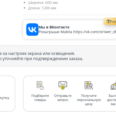
Ширина:
600 мм
Длина:
1200 мм
Ро
Мы в ВКонтакте
Розыгрыши Makita https://vk.com/striwer_off
з-за настроек экрана или освещения.
 уточняйте при подтверждениии заказа.
Подберите
Отправьте
Получите
Быс
окупку
товары
запрос
персональную
дост
цену
зак