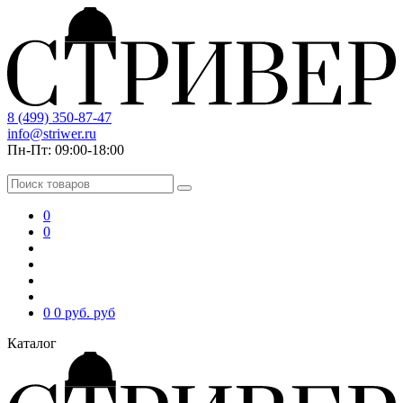
8 (499) 350-87-47
info@striwer.ru
Пн-Пт: 09:00-18:00
0
0
0
0 руб.
руб
Каталог