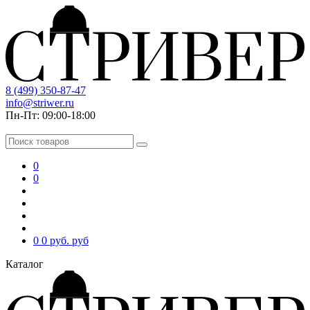
8 (499) 350-87-47
info@striwer.ru
Пн-Пт: 09:00-18:00
0
0
0
0 руб.
руб
Каталог