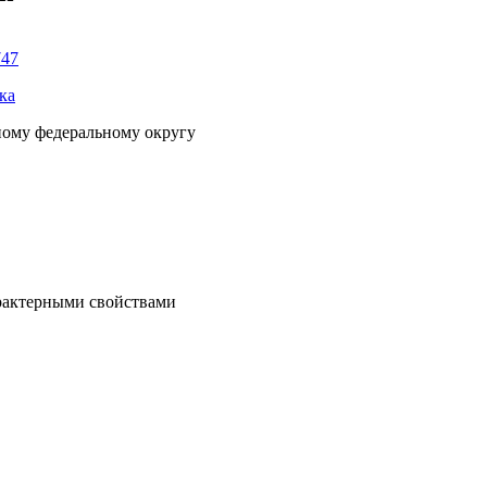
747
ка
ному федеральному округу
рактерными свойствами