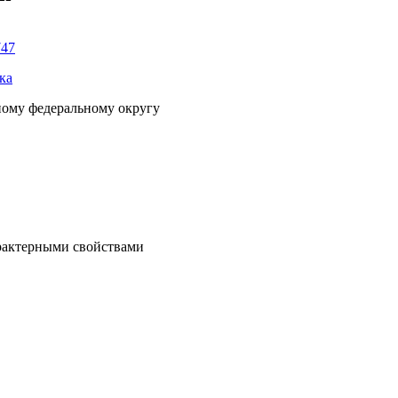
747
ка
ному федеральному округу
рактерными свойствами