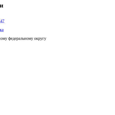
ки
747
ка
ному федеральному округу