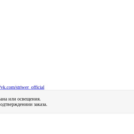
vk.com/striwer_official
рана или освещения.
одтверждениии заказа.