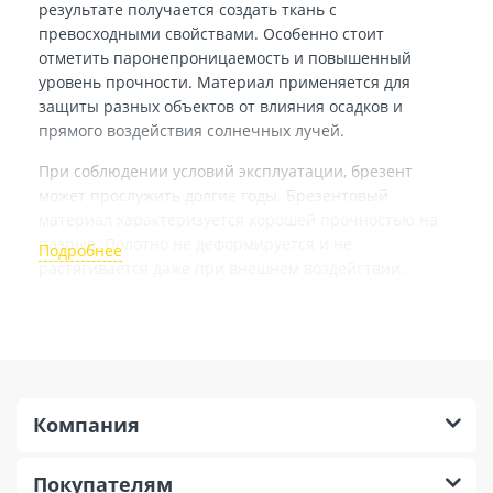
результате получается создать ткань с
превосходными свойствами. Особенно стоит
отметить паронепроницаемость и повышенный
уровень прочности. Материал применяется для
защиты разных объектов от влияния осадков и
прямого воздействия солнечных лучей.
При соблюдении условий эксплуатации, брезент
может прослужить долгие годы. Брезентовый
материал характеризуется хорошей прочностью на
разрыв. Полотно не деформируется и не
растягивается даже при внешнем воздействии.
Брезент с влагоотталкивающими свойствами имеет
такие преимущества:
стабильный показатель водоупорности;
непромокаемость;
Компания
повышенная устойчивость к износу;
практичность и универсальность.
Покупателям