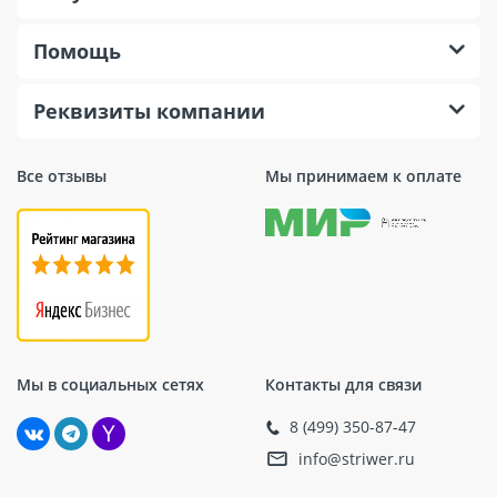
Брезентовый материал применяется в таких
Помощь
отраслях, как туризм, спорт, торговая деятельность,
оборонная промышленность и разные виды
производства. Полотно востребовано и на
Реквизиты компании
строительных площадках, где его применяют в
качестве укрывного материала.
Все отзывы
Мы принимаем к оплате
Мы в социальных сетях
Контакты для связи
8 (499) 350-87-47
info@striwer.ru