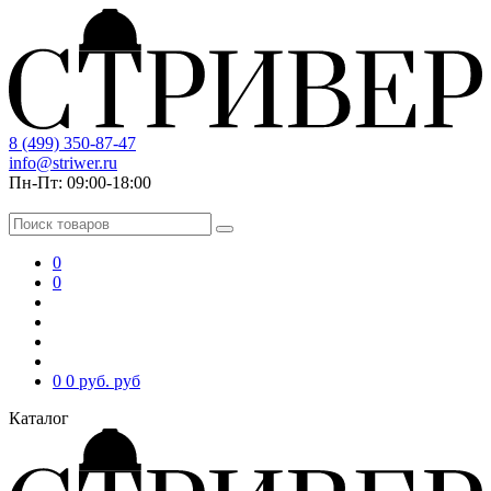
8 (499) 350-87-47
info@striwer.ru
Пн-Пт: 09:00-18:00
0
0
0
0 руб.
руб
Каталог