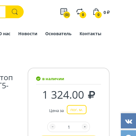
0
(0)
0
0
О нас
Новости
Основатель
Контакты
топ
в наличии
Г5-
1 324.00
пог. м.
Цена за