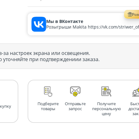
Ро
Мы в ВКонтакте
Розыгрыши Makita https://vk.com/striwer_off
з-за настроек экрана или освещения.
 уточняйте при подтверждениии заказа.
Подберите
Отправьте
Получите
Быс
окупку
товары
запрос
персональную
дост
цену
зак