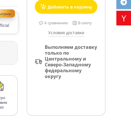
Добавить в корзину
зыгрыш
К сравнению
В смету
icial
Условия доставки
Выполняем доставку
только по
Центральному и
Северо-Западному
федеральному
округу
тро
авим
аз