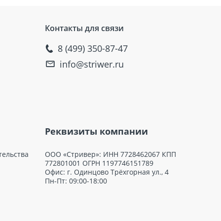
Контакты для связи
8 (499) 350-87-47
info@striwer.ru
Реквизиты компании
тельства
ООО «Стривер»: ИНН 7728462067 КПП
772801001 ОГРН 1197746151789
Офис: г. Одинцово Трёхгорная ул., 4
Пн-Пт: 09:00-18:00