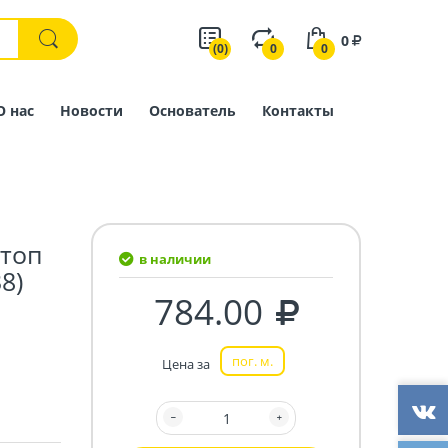
0
(0)
0
0
О нас
Новости
Основатель
Контакты
топ
в наличии
8)
784.00
пог. м.
Цена за