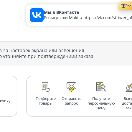
Ро
Мы в ВКонтакте
Розыгрыши Makita https://vk.com/striwer_off
з-за настроек экрана или освещения.
 уточняйте при подтверждениии заказа.
Подберите
Отправьте
Получите
Быс
окупку
товары
запрос
персональную
дост
цену
зак