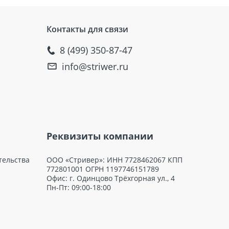
Контакты для связи
8 (499) 350-87-47
info@striwer.ru
Реквизиты компании
тельства
ООО «Стривер»: ИНН 7728462067 КПП
772801001 ОГРН 1197746151789
Офис: г. Одинцово Трёхгорная ул., 4
Пн-Пт: 09:00-18:00