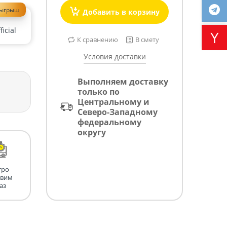
зыгрыш
Добавить в корзину
icial
К сравнению
В смету
Условия доставки
Выполняем доставку
только по
Центральному и
Северо-Западному
федеральному
округу
тро
авим
аз