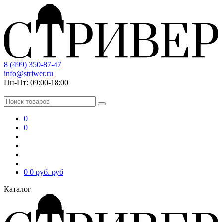
8 (499) 350-87-47
info@striwer.ru
Пн-Пт: 09:00-18:00
0
0
0
0 руб.
руб
Каталог