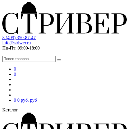
8 (499) 350-87-47
info@striwer.ru
Пн-Пт: 09:00-18:00
0
0
0
0 руб.
руб
Каталог