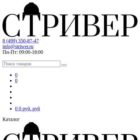
8 (499) 350-87-47
info@striwer.ru
Пн-Пт: 09:00-18:00
0
0
0
0 руб.
руб
Каталог