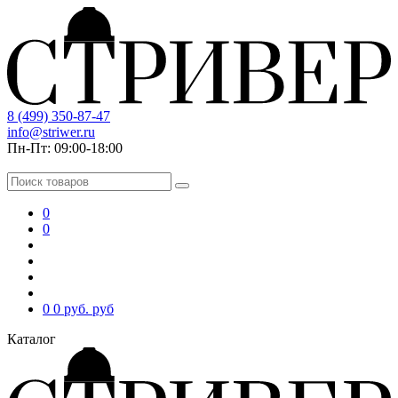
8 (499) 350-87-47
info@striwer.ru
Пн-Пт: 09:00-18:00
0
0
0
0 руб.
руб
Каталог