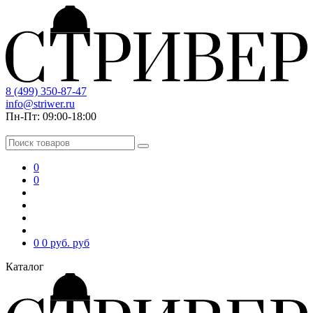
8 (499) 350-87-47
info@striwer.ru
Пн-Пт: 09:00-18:00
0
0
0
0 руб.
руб
Каталог