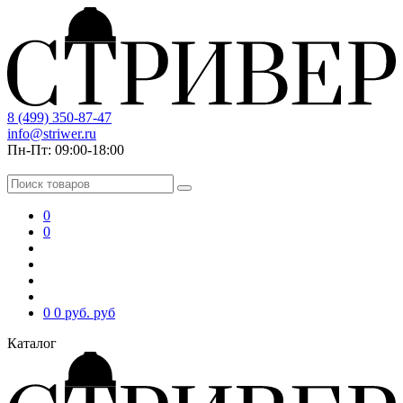
8 (499) 350-87-47
info@striwer.ru
Пн-Пт: 09:00-18:00
0
0
0
0 руб.
руб
Каталог