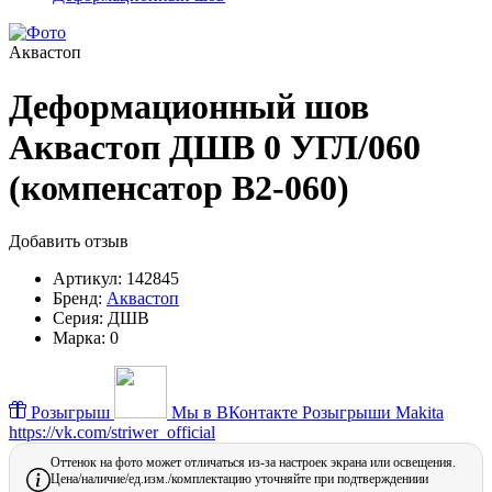
Аквастоп
Деформационный шов
Аквастоп ДШВ 0 УГЛ/060
(компенсатор В2-060)
Добавить отзыв
Артикул:
142845
Бренд:
Аквастоп
Серия:
ДШВ
Марка:
0
Розыгрыш
Мы в ВКонтакте
Розыгрыши Makita
https://vk.com/striwer_official
Оттенок на фото может отличаться из-за настроек экрана или освещения.
Цена/наличие/ед.изм./комплектацию уточняйте при подтверждениии