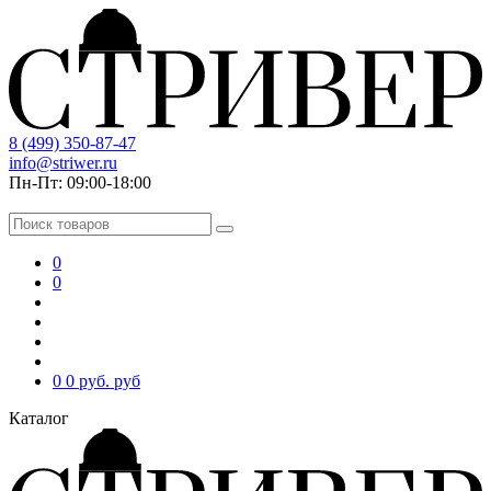
8 (499) 350-87-47
info@striwer.ru
Пн-Пт: 09:00-18:00
0
0
0
0 руб.
руб
Каталог