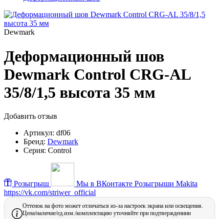
Dewmark
Деформационный шов
Dewmark Control CRG-AL
35/8/1,5 высота 35 мм
Добавить отзыв
Артикул:
df06
Бренд:
Dewmark
Серия:
Control
Розыгрыш
Мы в ВКонтакте
Розыгрыши Makita
https://vk.com/striwer_official
Оттенок на фото может отличаться из-за настроек экрана или освещения.
Цена/наличие/ед.изм./комплектацию уточняйте при подтверждениии