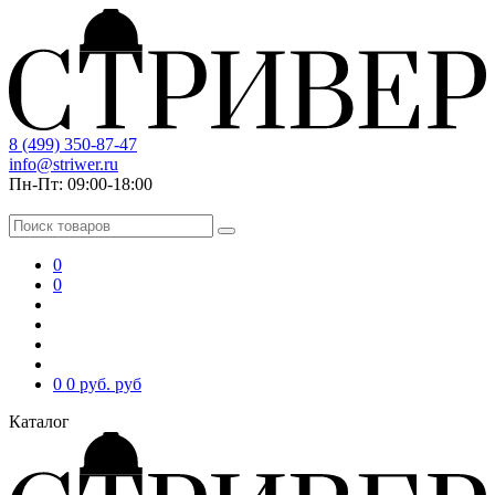
8 (499) 350-87-47
info@striwer.ru
Пн-Пт: 09:00-18:00
0
0
0
0 руб.
руб
Каталог