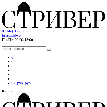
8 (499) 350-87-47
info@striwer.ru
Пн-Пт: 09:00-18:00
0
0
0
0 руб.
руб
Каталог