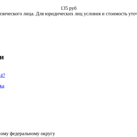
135
руб
изического лица. Для юридических лиц условия и стоимость уто
ки
747
ка
ному федеральному округу