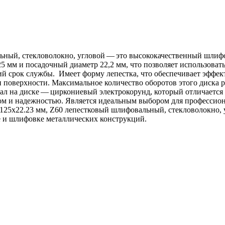
льный, стекловолокно, угловой — это высококачественный шлиф
25 мм и посадочный диаметр 22,2 мм, что позволяет использова
ий срок службы. Имеет форму лепестка, что обеспечивает эффек
ки поверхности. Максимальное количество оборотов этого диска 
л на диске — циркониевый электрокорунд, который отличается 
вом и надежностью. Является идеальным выбором для профессион
 125x22.23 мм, Z60 лепестковый шлифовальный, стекловолокно,
е и шлифовке металлических конструкций.