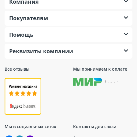
отрезной по металлу T41 (125×22.2 мм) для УШМ
Компания
CUTOP 12512 производится в Китае под брендом
CUTOP, что гарантирует его высокое качество и
Покупателям
надежность. Этот инструмент станет незаменимым
помощником для всех, кто занимается резкой
Помощь
металлических материалов.
Реквизиты компании
Все отзывы
Мы принимаем к оплате
Мы в социальных сетях
Контакты для связи