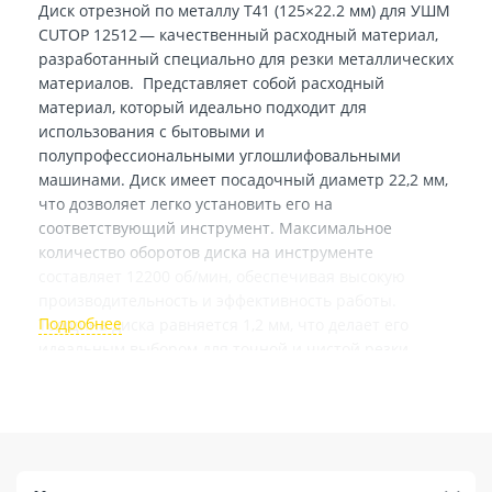
Диск отрезной по металлу T41 (125×22.2 мм) для УШМ
CUTOP 12512 — качественный расходный материал,
разработанный специально для резки металлических
материалов. Представляет собой расходный
материал, который идеально подходит для
использования с бытовыми и
полупрофессиональными углошлифовальными
машинами. Диск имеет посадочный диаметр 22,2 мм,
что дозволяет легко установить его на
соответствующий инструмент. Максимальное
количество оборотов диска на инструменте
составляет 12200 об/мин, обеспечивая высокую
производительность и эффективность работы.
Толщина диска равняется 1,2 мм, что делает его
идеальным выбором для точной и чистой резки
металлических заборов, перил лестниц и
металлических дверей как внутри и снаружи зданий
и домов. Благодаря своему диаметру в 125 мм,
представленный диск обладает оптимальными
размерами для выполнения различных задач. Диск