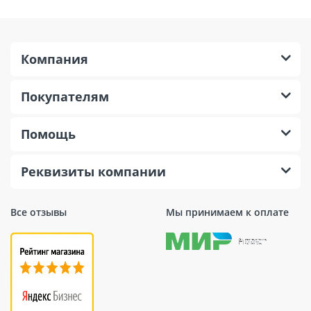
Технические
характеристики
Компания
Бренд
Makita
Покупателям
Тип
Аккумуляторный
Вес
4.5 кг
Помощь
Тип аккумулятора
Li-lon
Реквизиты компании
Посадочный
30 мм
диаметр
Тип двигателя
Бесщеточный
Все отзывы
Мы принимаем к оплате
Напряжение
2х18 В
аккумулятора
Количество
6000 об/мин
оборотов