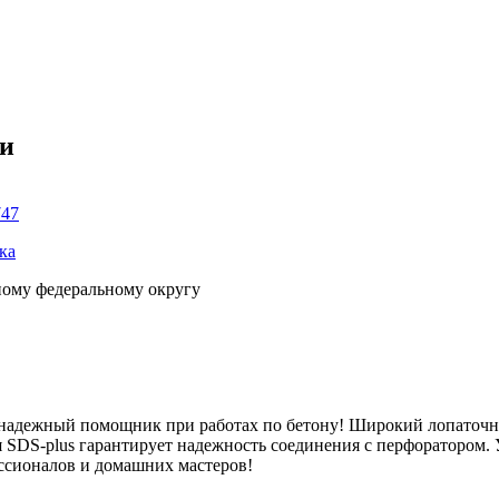
ки
747
ка
ному федеральному округу
надежный помощник при работах по бетону! Широкий лопаточн
я SDS-plus гарантирует надежность соединения с перфоратором. 
ессионалов и домашних мастеров!