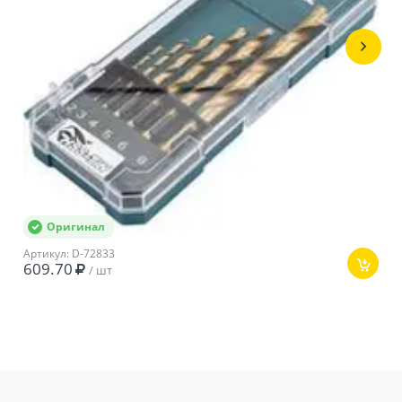
характеристики
Бренд
Makita
Тип
Безударная
Мощность
450 Вт
Тип двигателя
Щеточный
Длина кабеля
2 м
Наличие реверса
Да
Оригинал
Крепление патрона
3/8
Артикул: D-72833
609.70
/ шт
Размер патрона
1-10 мм
0-3000 об/
Количество оборотов
мин
Число скоростей
1
Мах диаметр сверления