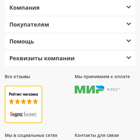
25 мм
в дереве
Компания
Max диаметр сверления
10 мм
в металле
Покупателям
Помощь
Реквизиты компании
Все отзывы
Мы принимаем к оплате
Мы в социальных сетях
Контакты для связи