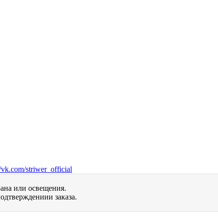
vk.com/striwer_official
рана или освещения.
одтверждениии заказа.