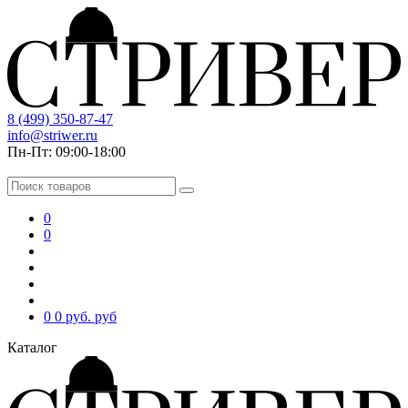
8 (499) 350-87-47
info@striwer.ru
Пн-Пт: 09:00-18:00
0
0
0
0 руб.
руб
Каталог