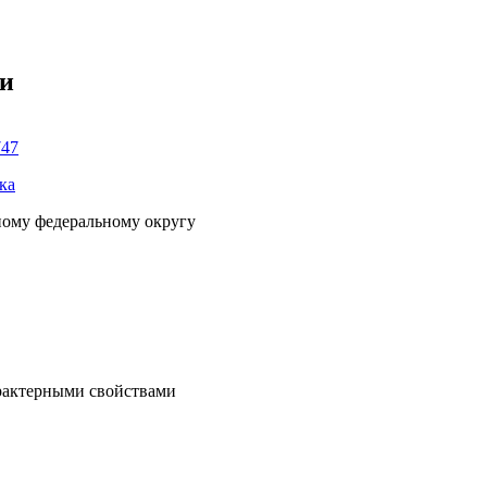
ки
747
ка
ному федеральному округу
рактерными свойствами