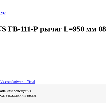
S ГВ-111-Р рычаг L=950 мм 08
vk.com/striwer_official
рана или освещения.
одтверждениии заказа.