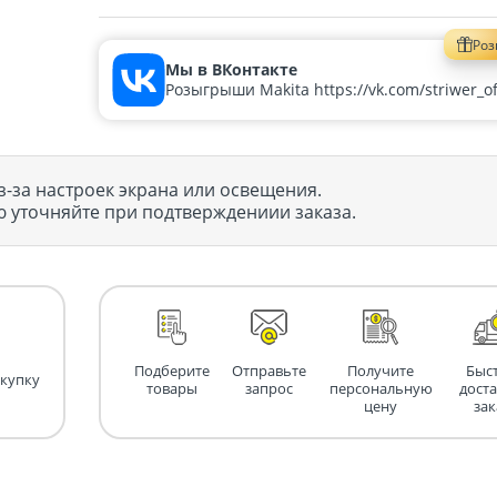
Ро
Мы в ВКонтакте
Розыгрыши Makita https://vk.com/striwer_off
з-за настроек экрана или освещения.
 уточняйте при подтверждениии заказа.
Подберите
Отправьте
Получите
Быс
окупку
товары
запрос
персональную
дост
цену
зак