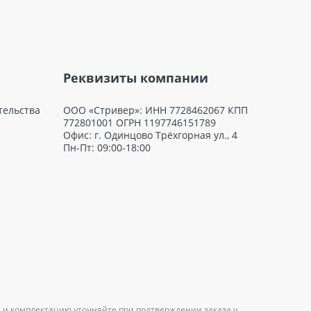
Реквизиты компании
тельства
ООО «Стривер»: ИНН 7728462067 КПП
772801001 ОГРН 1197746151789
Офис: г. Одинцово Трёхгорная ул., 4
Пн-Пт: 09:00-18:00
 и комплектацию уточняйте при подтверждении заказа у