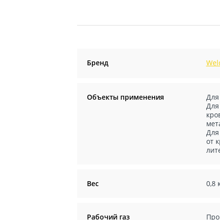
Бренд
Wel
Объекты применения
Для
Для
кро
мет
Для
от 
лит
Вес
0,8 
Рабочий газ
Про