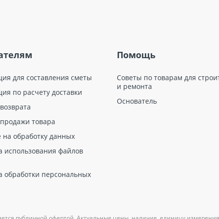
ателям
Помощь
ция для составления сметы
Советы по товарам для строи
и ремонта
ция по расчету доставки
Основатель
 возврата
 продажи товара
е на обработку данных
а использования файлов
а обработки персональных
яется публичной офертой. Актуальные цены, наличие, единицу измерения