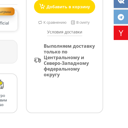
Добавить в корзину
зыгрыш
К сравнению
В смету
icial
Условия доставки
Выполняем доставку
только по
Центральному и
Северо-Западному
федеральному
округу
тро
авим
аз