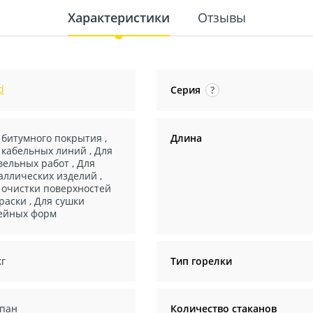
Характеристики
Отзывы
d
Серия
?
 битумного покрытия
,
Длина
 кабельных линий
,
Для
вельных работ
,
Для
аллических изделий
,
 очистки поверхностей
краски
,
Для сушки
ейных форм
кг
Тип горелки
пан
Количество стаканов