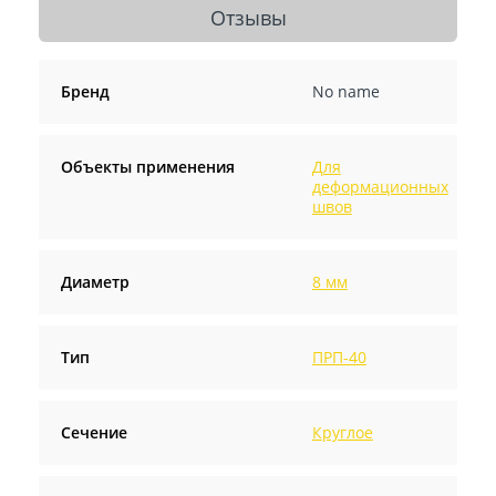
Отзывы
Бренд
No name
Объекты применения
Для
деформационных
швов
Диаметр
8 мм
Тип
ПРП-40
Сечение
Круглое