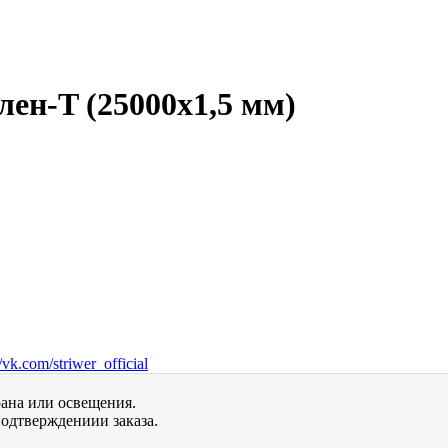
ен-T (25000х1,5 мм)
vk.com/striwer_official
рана или освещения.
одтверждениии заказа.