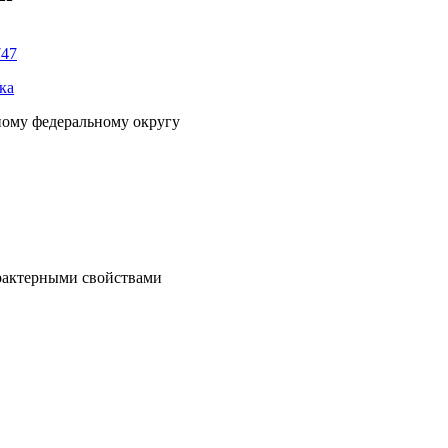
747
ка
ному федеральному округу
рактерными свойствами