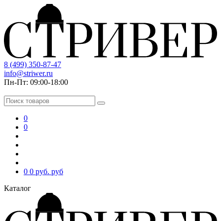
8 (499) 350-87-47
info@striwer.ru
Пн-Пт: 09:00-18:00
0
0
0
0 руб.
руб
Каталог