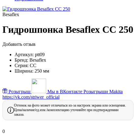
Besaflex
Гидрошпонка Besaflex СС 250
Добавить отзыв
Артикул:
ptt09
Бренд:
Besaflex
Серия:
CC
Ширина:
250 мм
Розыгрыш
Мы в ВКонтакте
Розыгрыши Makita
https://vk.com/striwer_official
Оттенок на фото может отличаться из-за настроек экрана или освещения.
Цена/наличие/ед.изм./комплектацию уточняйте при подтверждениии
заказа.
0