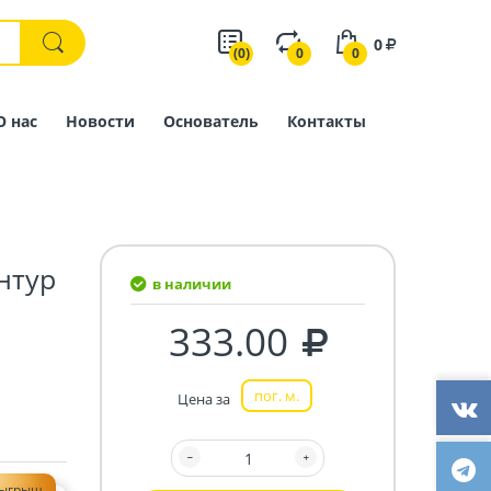
0
(0)
0
0
О нас
Новости
Основатель
Контакты
нтур
в наличии
333.00
пог. м.
Цена за
зыгрыш