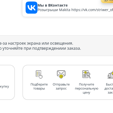
Мы в ВКонтакте
Розыгрыши Makita https://vk.com/striwer_off
з-за настроек экрана или освещения.
 уточняйте при подтверждениии заказа.
Подберите
Отправьте
Получите
Быс
окупку
товары
запрос
персональную
дост
цену
зак