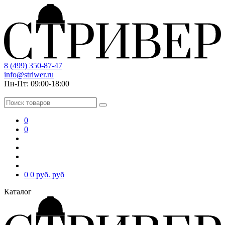
8 (499) 350-87-47
info@striwer.ru
Пн-Пт: 09:00-18:00
0
0
0
0 руб.
руб
Каталог