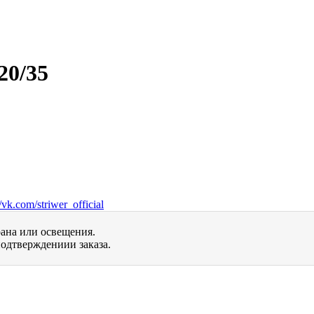
20/35
vk.com/striwer_official
рана или освещения.
одтверждениии заказа.