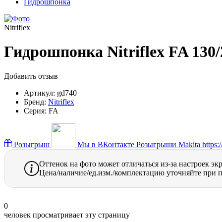
Гидрошпонка
Nitriflex
Гидрошпонка Nitriflex FA 130/
Добавить отзыв
Артикул:
gd740
Бренд:
Nitriflex
Серия:
FA
Розыгрыш
Мы в ВКонтакте
Розыгрыши Makita https://
Оттенок на фото может отличаться из-за настроек эк
Цена/наличие/ед.изм./комплектацию уточняйте при п
0
человек просматривает эту страницу