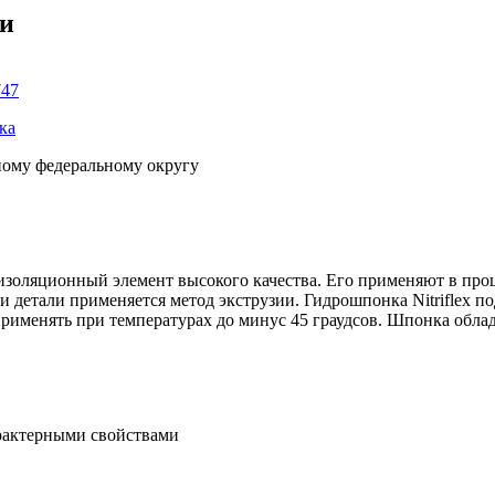
ки
747
ка
ному федеральному округу
роизоляционный элемент высокого качества. Его применяют в про
и детали применяется метод экструзии. Гидрошпонка Nitriflex 
именять при температурах до минус 45 граудсов. Шпонка облад
рактерными свойствами