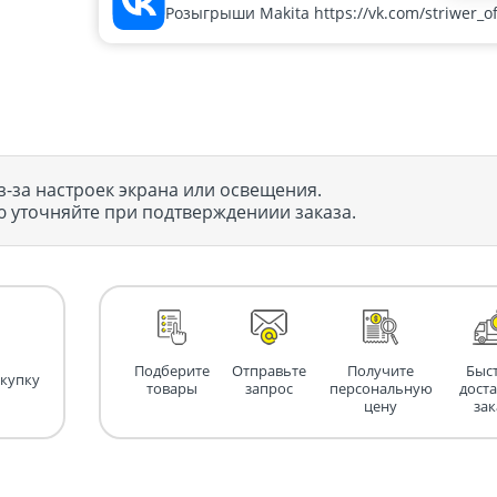
Розыгрыши Makita https://vk.com/striwer_off
з-за настроек экрана или освещения.
 уточняйте при подтверждениии заказа.
Подберите
Отправьте
Получите
Быс
окупку
товары
запрос
персональную
дост
цену
зак