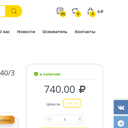
0
(0)
0
0
О нас
Новости
Основатель
Контакты
40/3
в наличии
740.00
пог. м.
Цена за
зыгрыш