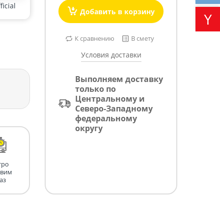
icial
Добавить в корзину
К сравнению
В смету
Условия доставки
Выполняем доставку
только по
Центральному и
Северо-Западному
федеральному
округу
тро
авим
аз