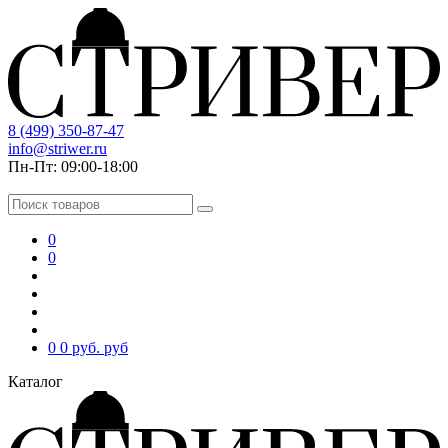
8 (499) 350-87-47
info@striwer.ru
Пн-Пт: 09:00-18:00
0
0
0
0 руб.
руб
Каталог