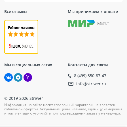
Монтаж гидроизоляционного элемента в
арматурный каркас и в конструкцию опалубки.
Все отзывы
Мы принимаем к оплате
Крепление осуществляется с помощью вязальной
проволоки и с промежутками в 250 мм.
Выполняется бетонирование и снятие опалубки.
Очищается открытая часть шпонки и
монтируется заполнитель полости шва.
Монтаж опалубки на смежном участке.
Бетонирование смежного участка и разбор
опалубки.
Мы в социальных сетях
Контакты для связи
В завершение работ производится визуальный
контроль и проверка установленных элементов.
8 (499) 350-87-47
Выполненная гидроизоляция способствует
info@striwer.ru
увеличению срока службы зданий и других
конструкций.
© 2019-2026 Striwer
Информация на сайте носит справочный характер и не является
публичной офертой. Актуальные цены, наличие, единицу измерения
и комплектацию уточняйте при подтверждении заказа у менеджера.