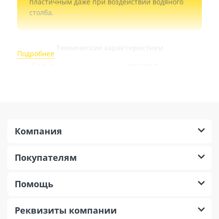
пластичным даже при воздействии водяного
столба.
Технические характеристики
Бренд
Аквастоп
Серия
ДВ
Марка
270
Материал
ПВХ-П
Компания
Особенности установки
Покупателям
Гидрошпонка Аквастоп монтируется в несколько
этапов:
Помощь
Подготовка изделия к установке.
Проведение очищения от загрязнений.
Реквизиты компании