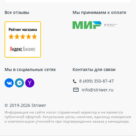
Преимущества
Все отзывы
Мы принимаем к оплате
Гидрошпонка Аквастоп бывает разных размеров,
поэтому для конкретных объектов мжно подобрать
подходящие детали. В процессе установки
применяются специальные клеевые составы и
анкерные болты. Шпонка используется для
герметизации стыков и швов при возведении зданий
подземного и заглубленного типа. Элемент подходит
для восстановления герметичности в построенных
Мы в социальных сетях
Контакты для связи
конструкциях. Изоляционные детали выполняются с
8 (499) 350-87-47
учетом гостовских нормативов.
info@striwer.ru
Гидрошпонку выбирают ради таких достоинств:
Высокая стойкость к химическим веществам.
© 2019-2026 Striwer
При производстве применяются безопасные
Информация на сайте носит справочный характер и не является
публичной офертой. Актуальные цены, наличие, единицу измерения
материалы.
и комплектацию уточняйте при подтверждении заказа у менеджера.
Прочное крепление в конструкциях из бетона.
Длительные сроки службы.