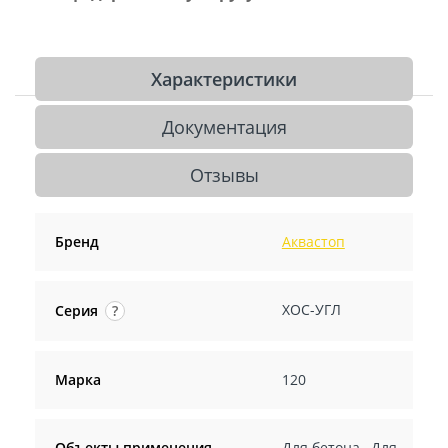
Характеристики
Документация
Отзывы
Бренд
Аквастоп
ХОС-УГЛ
Серия
?
Марка
120
Объекты применения
Для бетона
,
Для