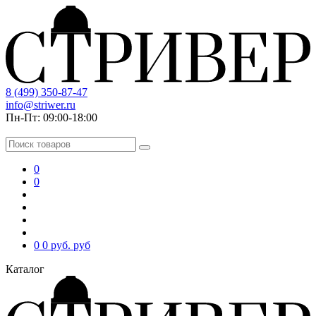
8 (499) 350-87-47
info@striwer.ru
Пн-Пт: 09:00-18:00
0
0
0
0 руб.
руб
Каталог