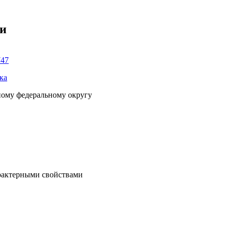
ки
747
ка
ному федеральному округу
рактерными свойствами