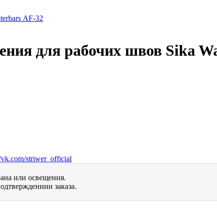
ния для рабочих швов Sika Wa
vk.com/striwer_official
рана или освещения.
одтверждениии заказа.