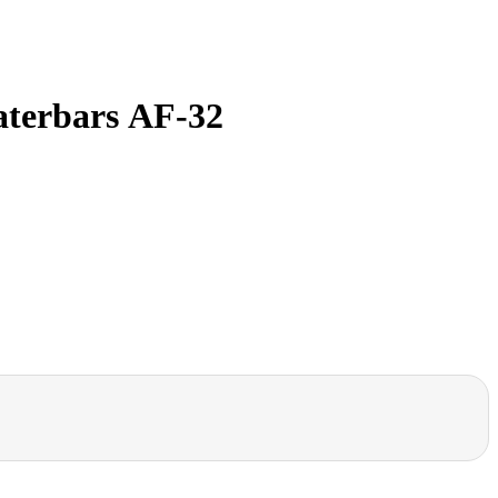
terbars АF-32