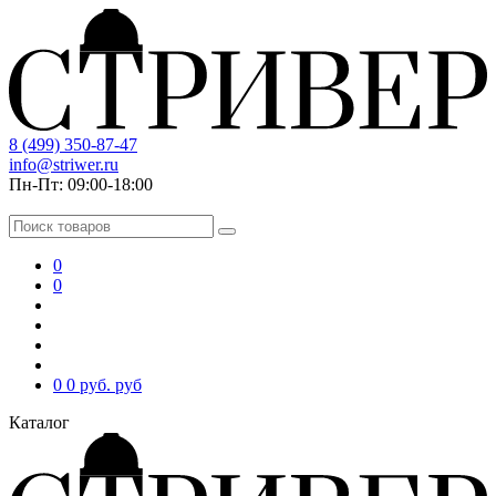
8 (499) 350-87-47
info@striwer.ru
Пн-Пт: 09:00-18:00
0
0
0
0 руб.
руб
Каталог